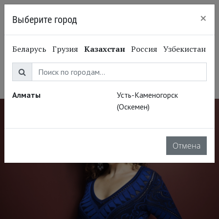
×
Выберите город
Алматы
Эв-Мод Юбо
Беларусь
Грузия
Казахстан
Россия
Узбекистан
Ève-Maud Hubeaux
Оперная певица, меццо-сопрано
Алматы
Усть-Каменогорск
(Оскемен)
Отмена