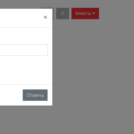
RU
|
EN
Алматы
×
Отмена