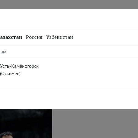
нал
Репертуар
Спецпроекты
Онлайн
азахстан
Россия
Узбекистан
р: 50 лет на
Усть-Каменогорск
льные
(Оскемен)