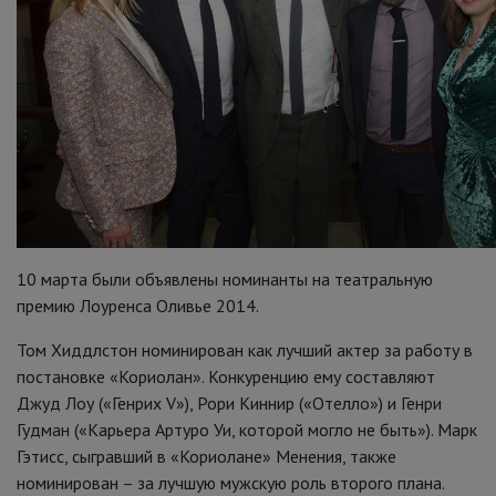
10 марта были объявлены номинанты на театральную
премию Лоуренса Оливье 2014.
Том Хиддлстон номинирован как лучший актер за работу в
постановке «Кориолан». Конкуренцию ему составляют
Джуд Лоу («Генрих V»), Рори Киннир («Отелло») и Генри
Гудман («Карьера Артуро Уи, которой могло не быть»). Марк
Гэтисс, сыгравший в «Кориолане» Менения, также
номинирован – за лучшую мужскую роль второго плана.