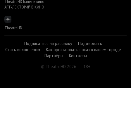
TheatreHD Балет в кино
АРТ-ЛЕКТОРИЙ В КИНО
TheatreHD
Подписаться на рассылку
Поддержать
Стать волонтёром
Как организовать показ в вашем городе
Партнёры
Контакты
© TheatreHD 2026
18+