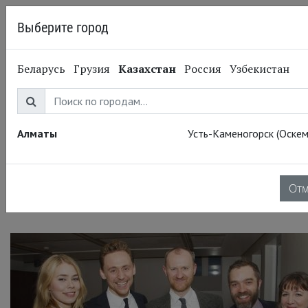
Выберите город
Алматы
Беларусь
Грузия
Казахстан
Россия
Узбекистан
11.03.2014
Национальный театр
National Theatre Live:
Кориолан. Номинации
Алматы
Усть-Каменогорск (Оскем
на премию Лоуренса
От
Оливье 2014