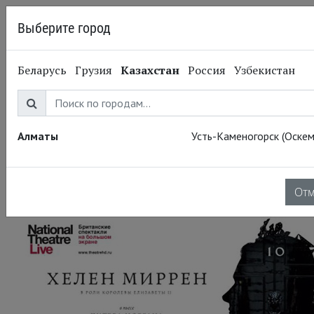
Выберите город
Алматы
Беларусь
Грузия
Казахстан
Россия
Узбекистан
22.07.2013
Национальный театр
National Theatre Live:
Аудиенция. С 23 июля
Алматы
Усть-Каменогорск (Оскем
по 13 сентября
От