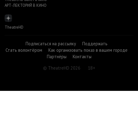
АРТ-ЛЕКТОРИЙ В КИНО
TheatreHD
Подписаться на рассылку
Поддержать
Стать волонтёром
Как организовать показ в вашем городе
Партнёры
Контакты
© TheatreHD 2026
18+