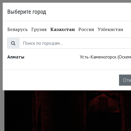
Выберите город
Алматы
Беларусь
Грузия
Казахстан
Россия
Узбекистан
17.09.2014
Большой театр
Театральный Киносезон
2014-15. Открытие 26
Алматы
Усть-Каменогорск (Оскем
октября
От