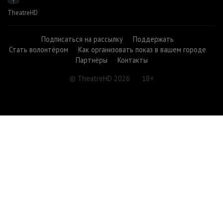
TheatreHD
Подписаться на рассылку
Поддержать
Стать волонтёром
Как организовать показ в вашем городе
Партнёры
Контакты
© TheatreHD 2026
18+