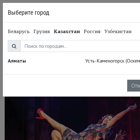
Выберите город
Алматы
Беларусь
Грузия
Казахстан
Россия
Узбекистан
09.12.2014
Отныне и вовек.
Конкурс 16 декабря
Алматы
Усть-Каменогорск (Оскем
От