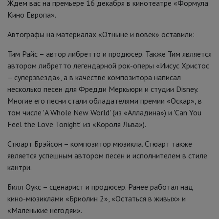
Ждем вас на премьере 16 декабря в кинотеатре «Формула
Кино Европа».
Автографы на материалах «Отныне и вовек» оставили:
Тим Райс – автор либретто и продюсер. Также Тим является
автором либретто легендарной рок-оперы «Иисус Христос
– суперзвезда», а в качестве композитора написал
несколько песен для Фредди Меркьюри и студии Disney.
Многие его песни стали обладателями премии «Оскар», в
том числе 'A Whole New World' (из «Алладина») и 'Can You
Feel the Love Tonight' из «Короля Льва»).
Стюарт Брэйсон – композитор мюзикла. Стюарт также
является успешным автором песен и исполнителем в стиле
кантри.
Билл Оукс – сценарист и продюсер. Ранее работал над
кино-мюзиклами «Бриолин 2», «Остаться в живых» и
«Маленькие негодяи».