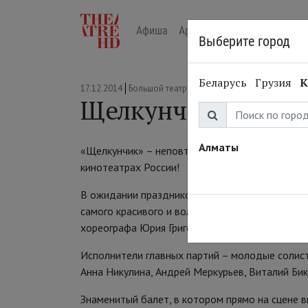
Афиша
Арт-лекторий в кино
Жур
Выберите город
Беларусь
Грузия
К
17.12.2014
Большой театр
Щелкунчик. 21 дек
Алматы
«Щелкунчик» – неповторимая рождественская с
кинотеатрах России!
В ожидании праздников приглашаем вас 21 де
самого красивого и волшебного балета в пост
хореографа Юрия Григоровича.
Исполнители главных партий – молодые солист
Анна Никулина, Андрей Меркурьев, Виталий Бик
Знаменитый балет, в котором прямо на сцене в