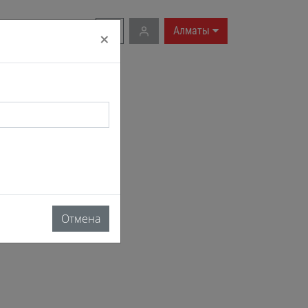
RU
|
EN
Алматы
×
Отмена