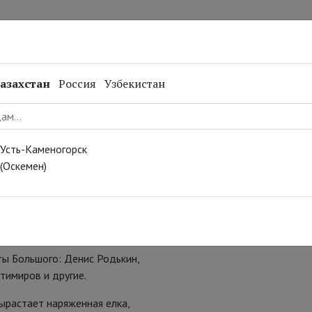
нал
Репертуар
Спецпроекты
Онлайн
азахстан
Россия
Узбекистан
абря
Усть-Каменогорск
казка из Большого театра в
(Оскемен)
кабря на прямую трансляцию
ановке легендарного
ы Большого: Денис Родькин,
тимиров и другие.
ырастает наряженная елка,