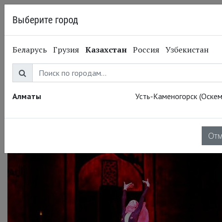
Выберите город
Алматы
Беларусь
Грузия
Казахстан
Россия
Узбекистан
22.12.2014
Большой театр
Легенда о любви.
Завтра и 28 декабря
Алматы
Усть-Каменогорск (Оскем
От