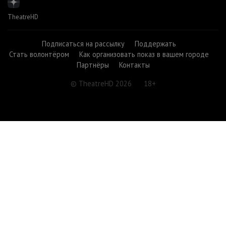
TheatreHD
Подписаться на рассылку
Поддержать
Стать волонтёром
Как организовать показ в вашем городе
Партнёры
Контакты
© TheatreHD 2026
18+