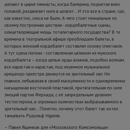
делают в цирке гимнасты, когда балерина, поднятая вниз
головой, раздвигает ноги в шпагат… И это все в стране, где,
как известно, секса не было. А чего стоят гениальные по
своему построению шествия - кордебалетные сцены,
олицетворяющие мощь тоталитарного государства? В те
времена в театральной афише преобладали балеты, в
которых женский кордебалет составлял основу спектакля.
А тут сцена погони - составленная целиком из мужского
кордебалета – когда целые орды воинов, подобно волнам,
все нарастая и нарастая, под неуемное музыкальное
крещендо оркестра движутся на зрительный зал. Но
главное, небывалая в своей маскулинности и одновременно
насыщенная восточной пластикой, притягательная по силе
эмоций партия Ферхада, с её запредельным уровнем
тестостерона, в огромных количествах выбрасываемого в
зрительный зал... Понятно, почему этот балет так хотел
танцевать Рудольф Нуреев.
– Павел Ященков для «Московского Комсомольца»