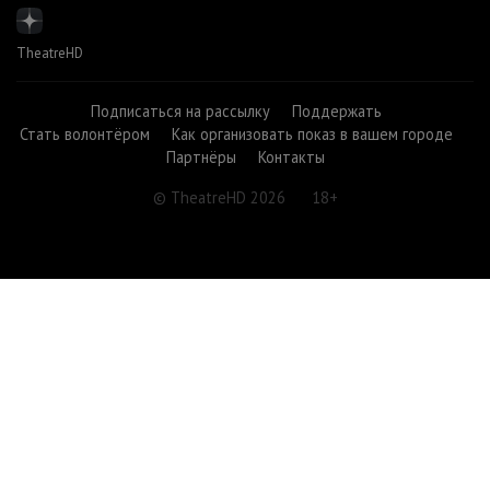
TheatreHD
Подписаться на рассылку
Поддержать
Стать волонтёром
Как организовать показ в вашем городе
Партнёры
Контакты
© TheatreHD 2026
18+