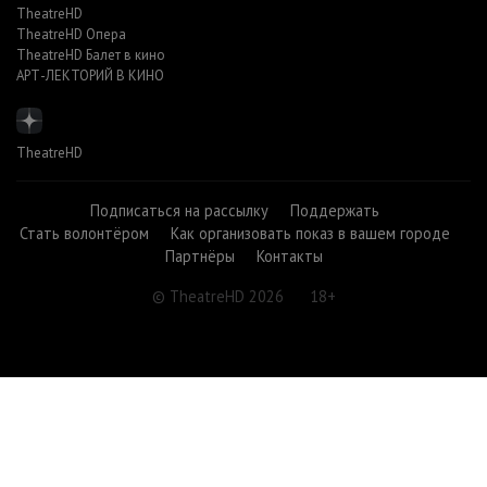
TheatreHD
TheatreHD Опера
TheatreHD Балет в кино
АРТ-ЛЕКТОРИЙ В КИНО
TheatreHD
Подписаться на рассылку
Поддержать
Стать волонтёром
Как организовать показ в вашем городе
Партнёры
Контакты
© TheatreHD 2026
18+