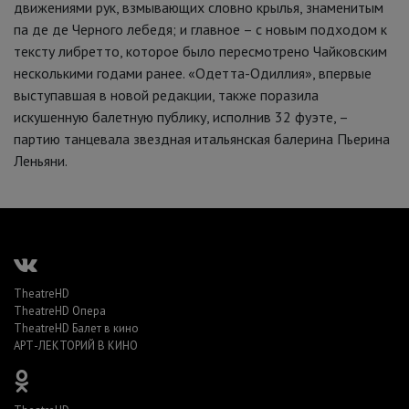
движениями рук, взмывающих словно крылья, знаменитым
па де де Черного лебедя; и главное – с новым подходом к
тексту либретто, которое было пересмотрено Чайковским
несколькими годами ранее. «Одетта-Одиллия», впервые
выступавшая в новой редакции, также поразила
искушенную балетную публику, исполнив 32 фуэте, –
партию танцевала звездная итальянская балерина Пьерина
Леньяни.
TheatreHD
TheatreHD Опера
TheatreHD Балет в кино
АРТ-ЛЕКТОРИЙ В КИНО