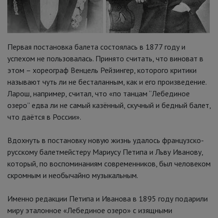
Первая постановка балета состоялась в 1877 году и
успехом не пользовалась. Принято считать, что виноват в
этом – хореограф Венцель Рейзингер, которого критики
называют чуть ли не бесталанным, как и его произведение.
Ларош, например, считал, что «по танцам “Лебединое
озеро” едва ли не самый казённый, скучный и бедный балет,
что даётся в России».
Вдохнуть в постановку новую жизнь удалось французско-
русскому балетмейстеру Мариусу Петипа и Льву Иванову,
который, по воспоминаниям современников, был человеком
скромным и необычайно музыкальным.
Именно редакции Петипа и Иванова в 1895 году подарили
миру эталонное «Лебединое озеро» с изящными