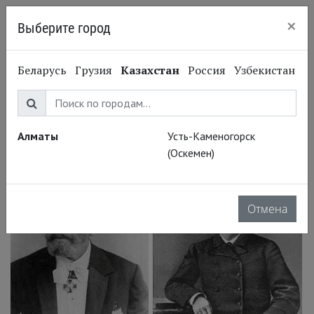
×
Выберите город
Алматы
Беларусь
Грузия
Казахстан
Россия
Узбекистан
23.01.2015
Большой театр
Лебединое озеро. 25
января
Алматы
Усть-Каменогорск
(Оскемен)
Отмена