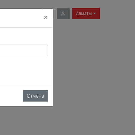
RU
|
EN
Алматы
×
Отмена