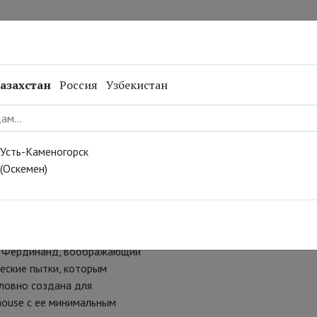
нал
Репертуар
Спецпроекты
Онлайн
азахстан
Россия
Узбекистан
 10 июня
Усть-Каменогорск
емма Артертон уже сразила
(Оскемен)
ой «начала XVII-го века», в
Леонида Александровского,
ктакль:
ой литературы; ну и правда,
й» Фердинанд, воображающий
еские пытки, которым
словно создана для
ouse с ее минимальным