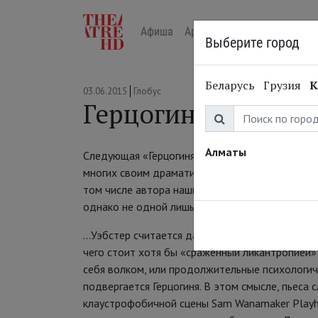
Афиша
Арт-лекторий в кино
Жур
Выберите город
Беларусь
Грузия
К
03.06.2015
Глобус
Герцогиня Мальфи.
Алматы
Следующая «Герцогиня Мальфи» – 10 июня. Дж
многих своим драматическим талантом и красот
том числе автора наших прекрасных рецензий 
однако не одной лишь Джеммой интересен спе
...Уэбстер считается далеким предком готическ
чего стоит хотя бы «сраженный ликантропие
себя волком, или продолжительные психологич
подвергается Герцогиня. В этом смысле, пьеса 
клаустрофобичной сцены Sam Wanamaker Playh