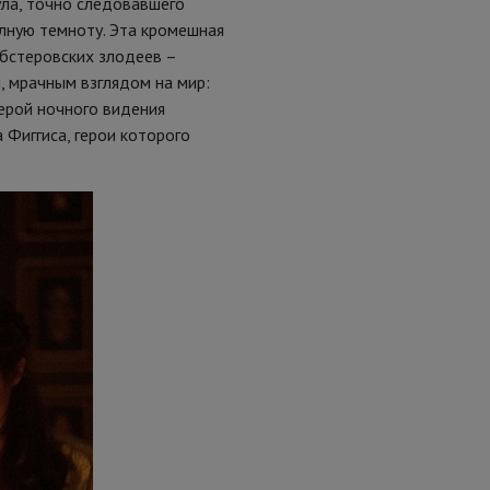
ла, точно следовавшего
олную темноту. Эта кромешная
эбстеровских злодеев –
, мрачным взглядом на мир:
ерой ночного видения
 Фиггиса, герои которого