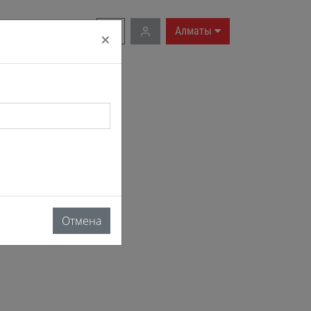
RU
|
EN
Алматы
×
Отмена