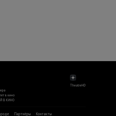
TheatreHD
пера
лет в кино
Й В КИНО
ороде
Партнёры
Контакты