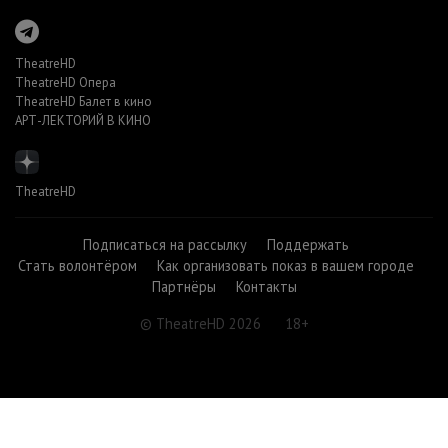
TheatreHD
TheatreHD Опера
TheatreHD Балет в кино
АРТ-ЛЕКТОРИЙ В КИНО
TheatreHD
Подписаться на рассылку
Поддержать
Стать волонтёром
Как организовать показ в вашем городе
Партнёры
Контакты
© TheatreHD 2026
18+