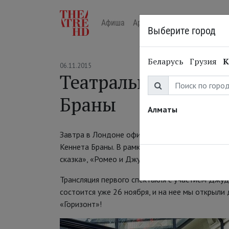
Афиша
Арт-лекторий в кино
Жур
Выберите город
Беларусь
Грузия
К
06.11.2015
Театральная компа
Браны
Алматы
Завтра в Лондоне официально открывается се
Кеннета Браны. В рамках TheatreHD будет пока
сказка», «Ромео и Джульетта» и «Комедиант».
Трансляция первого спектакля с участием Джу
состоится уже 26 ноября, и на нее мы открыли
«Горизонт»!