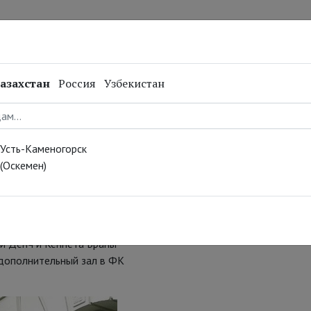
нал
Репертуар
Спецпроекты
Онлайн
азахстан
Россия
Узбекистан
ния Кеннета
Усть-Каменогорск
(Оскемен)
зон театральной компании
зано 3 спектакля: «Зимняя
ди Денч и Кеннета Браны
 дополнительный зал в ФК