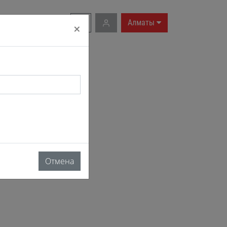
RU
|
EN
Алматы
×
Отмена