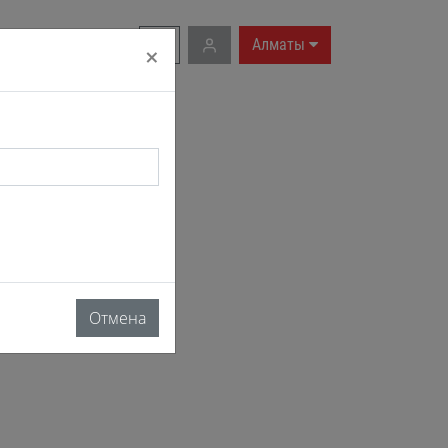
RU
|
EN
Алматы
×
Отмена