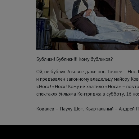
Бублики! Бублики!!! Кому бубликов?
Ой, не бублик. А вовсе даже нос. Точнее – Нос.
и предъявлен законному владельцу майору Ков
«Нос»! «Нос»! Кому не хватило «Носа» – повт
спектакля Уильяма Кентриджа в субботу, 16 нояб
Ковалёв – Паулу Шот, Квартальный – Андрей П