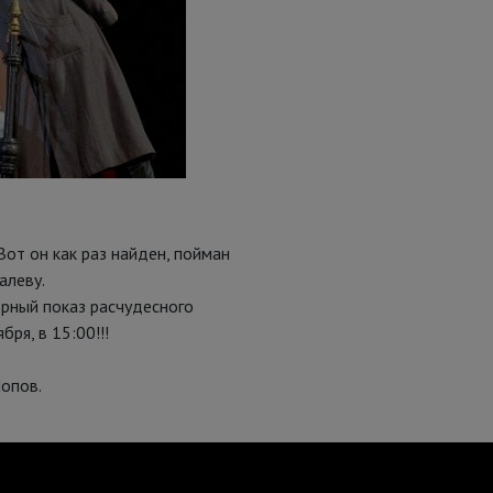
 Вот он как раз найден, пойман
алеву.
орный показ расчудесного
ря, в 15:00!!!
опов.