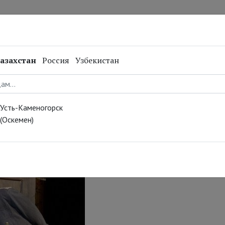
нал
Репертуар
Спецпроекты
Онлайн
азахстан
Россия
Узбекистан
: Нос. 16
Усть-Каменогорск
(Оскемен)