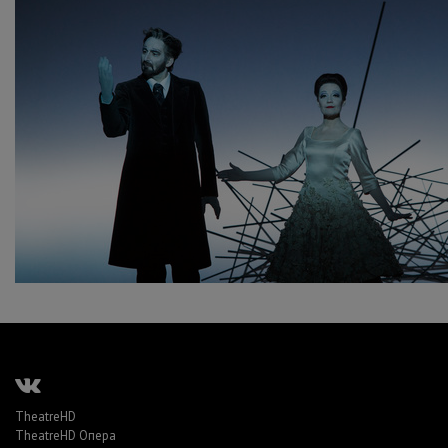
TheatreHD
TheatreHD Опера