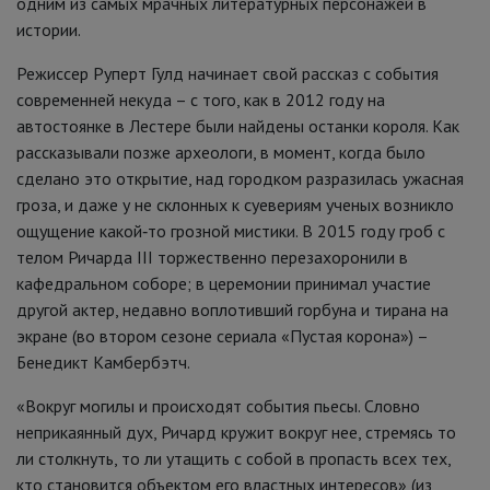
одним из самых мрачных литературных персонажей в
истории.
Режиссер Руперт Гулд начинает свой рассказ с события
современней некуда – с того, как в 2012 году на
автостоянке в Лестере были найдены останки короля. Как
рассказывали позже археологи, в момент, когда было
сделано это открытие, над городком разразилась ужасная
гроза, и даже у не склонных к суевериям ученых возникло
ощущение какой‑то грозной мистики. В 2015 году гроб с
телом Ричарда III торжественно перезахоронили в
кафедральном соборе; в церемонии принимал участие
другой актер, недавно воплотивший горбуна и тирана на
экране (во втором сезоне сериала «Пустая корона») –
Бенедикт Камбербэтч.
«Вокруг могилы и происходят события пьесы. Словно
неприкаянный дух, Ричард кружит вокруг нее, стремясь то
ли столкнуть, то ли утащить с собой в пропасть всех тех,
кто становится объектом его властных интересов» (из