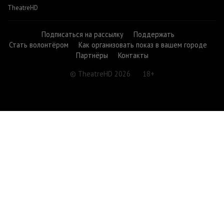
TheatreHD
Подписаться на рассылку
Поддержать
Стать волонтёром
Как организовать показ в вашем городе
Партнёры
Контакты
© TheatreHD 2026
18+