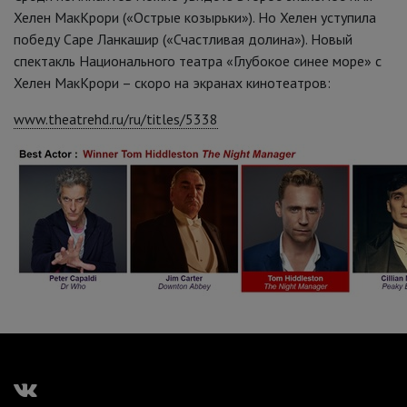
Хелен МакКрори («Острые козырьки»). Но Хелен уступила
победу Саре Ланкашир («Счастливая долина»). Новый
спектакль Национального театра «Глубокое синее море» с
Хелен МакКрори – скоро на экранах кинотеатров:
www.theatrehd.ru/ru/titles/5338