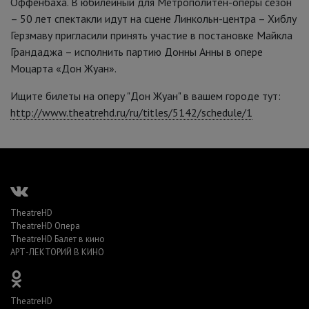
Оффенбаха. В юбилейный для Метрополитен-оперы сезон
– 50 лет спектакли идут на сцене Линкольн-центра – Хиблу
Герзмаву пригласили принять участие в постановке Майкла
Грандаджа – исполнить партию Донны Анны в опере
Моцарта «Дон Жуан».
Ищите билеты на оперу "Дон Жуан" в вашем городе тут:
http://www.theatrehd.ru/ru/titles/5142/schedule/1
TheatreHD
TheatreHD Опера
TheatreHD Балет в кино
АРТ-ЛЕКТОРИЙ В КИНО
TheatreHD