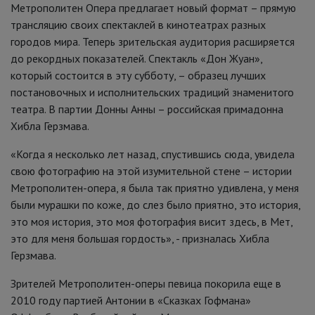
Метрополитен Опера предлагает новый формат – прямую
трансляцию своих спектаклей в кинотеатрах разных
городов мира. Теперь зрительская аудитория расширяется
до рекордных показателей. Спектакль «Дон Жуан»,
который состоится в эту субботу, – образец лучших
постановочных и исполнительских традиций знаменитого
театра. В партии Донны Анны – российская примадонна
Хибла Герзмава.
«Когда я несколько лет назад, спустившись сюда, увидела
свою фотографию на этой изумительной стене – истории
Метрополитен-опера, я была так приятно удивлена, у меня
были мурашки по коже, до слез было приятно, это история,
это моя история, это моя фотография висит здесь, в Мет,
это для меня большая гордость», - призналась Хибла
Герзмава.
Зрителей Метрополитен-оперы певица покорила еще в
2010 году партией Антонии в «Сказках Гофмана»