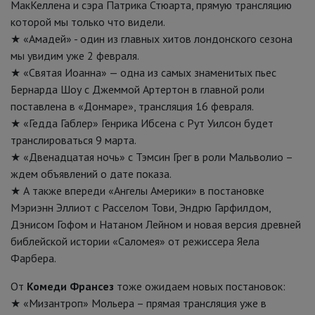
МакКеллена и сэра Патрика Стюарта, прямую трансляцию
которой мы только что видели.
★ «Амадей» - один из главных хитов лондонского сезона
мы увидим уже 2 февраля.
★ «Святая Иоанна» — одна из самых знаменитых пьес
Бернарда Шоу с Джеммой Артертон в главной роли
поставлена в «Донмаре», трансляция 16 февраля.
★ «Гедда Габлер» Генрика Ибсена с Рут Уилсон будет
транслироваться 9 марта.
★ «Двенадцатая ночь» с Тэмсин Грег в роли Мальволио –
ждем объявлений о дате показа.
★ А также впереди «Ангелы Америки» в постановке
Мэриэнн Эллиот с Расселом Тови, Эндрю Гарфилдом,
Дэнисом Гофом и Натаном Лейном и новая версия древней
библейской истории «Саломея» от режиссера Яела
Фарбера.
От
Комеди Франсез
тоже ожидаем новых постановок:
★ «Мизантроп» Мольера – прямая трансляция уже в