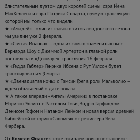
блистательным дуэтом двух королей сцены: сэра Йена
МакКеллена и сэра Патрика Стюарта, прямую трансляцию
которой мы только что видели.
★ «Амадей» - один из главных хитов лондонского сезона
мы увидим уже 2 февраля.
★ «Святая Иоанна» — одна из самых знаменитых пьес
Бернарда Шоу с Джеммой Артертон в главной роли
поставлена в «Донмаре», трансляция 16 февраля.
★ «Гедда Габлер» Генрика Ибсена с Рут Уилсон будет
транслироваться 9 марта.
★ «Двенадцатая ночь» с Тэмсин Грег в роли Мальволио –
ждем объявлений о дате показа.
★ А также впереди «Ангелы Америки» в постановке
Мэриэнн Эллиот с Расселом Тови, Эндрю Гарфилдом,
Дэнисом Гофом и Натаном Лейном и новая версия древней
библейской истории «Саломея» от режиссера Яела
Фарбера.
От
Комеди Франсез
тоже ожидаем новых постановок: