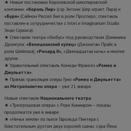
★ Новые постановки Королевской шекспировской
компании:
«Король Лир»
(сэр Энтони Шер играет Лира) и
«Буря»
(Саймон Рассел Бил в роли Просперо; спектакль
поставлен в сотрудничестве с Intel и Imaginarium Studio
Энди Серкиса).
★ Спектакли театра «Глобус» под руководством Доминика
Дромгула:
«Венецианский купец»
(Джонатан Прайс в
роли Шейлока),
«Ричард II»,
«Двенадцатая ночь» и многие
другие.
★ Удивительный спектакль Комеди Франсез
«Ромео и
Джульетта»
.
★ Прямая трансляция оперы Гуно
«Ромео и Джульетта»
из Метрополитен опера
– уже 21 января.
Новые спектакли
Национального театра
:
★ «Трехгрошовая опера» с Рори Кинниром – показы
продолжатся уже в январе.
★ «Ничья земля» по пьесе Гарольда Пинтера с
блистательным дуэтом двух королей сцены: сэра Йена