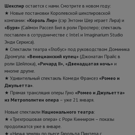
Шекспир
остается с нами. Смотрите в новом году:
★ Новые постановки Королевской шекспировской
компании:
«Король Лир»
(сэр Энтони Шер играет Лира) и
«Буря»
(Саймон Рассел Бил в роли Просперо; спектакль
поставлен в сотрудничестве с Intel и Imaginarium Studio
Энди Серкиса).
★ Спектакли театра «Глобус» под руководством Доминика
Дромгула:
«Венецианский купец»
(Джонатан Прайс в
роли Шейлока),
«Ричард II»,
«Двенадцатая ночь»
и
многие другие.
★ Удивительный спектакль Комеди Франсез
«Ромео и
Джульетта»
.
★ Прямая трансляция оперы Гуно
«Ромео и Джульетта»
из Метрополитен опера
– уже 21 января.
Новые спектакли
Национального театра
:
★ «Трехгрошовая опера» с Рори Кинниром – показы
продолжатся уже в январе.
★ «Ничья земля» по пьесе Гарольда Пинтера с