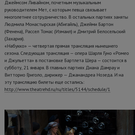
Джеймсом Ливайном, почетным музыкальным
руководителем Мет, с которым певца связывает
многолетнее сотрудничество. В остальных партиях заняты
Людмила Монастырская (Абигайль), Джейми Бартон
(Фенена), Рассел Томас (Измаил) и Дмитрий Белосельский
(Захария).
«Набукко» — четвертая прямая трансляция нынешнего
сезона. Следующая трансляция — опера Шарля Гуно «Ромео
и Джульетта» в постановке Бартлета Шера — состоится в
субботу, 21 января. В главных партиях Диана Дамрау и
Витторио Григоло, дирижер — Джанандреа Нозеда. И на
эту трансляцию билеты еще остались:
http://www.theatrehd.ru/ru/titles/5144/schedule/1