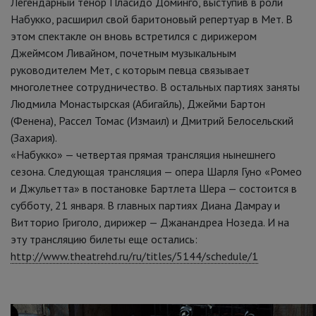
Легендарный тенор Пласидо Доминго, выступив в роли
Набукко, расширил свой баритоновый репертуар в Мет. В
этом спектакле он вновь встретился с дирижером
Джеймсом Ливайном, почетным музыкальным
руководителем Мет, с которым певца связывает
многолетнее сотрудничество. В остальных партиях заняты
Людмила Монастырская (Абигайль), Джейми Бартон
(Фенена), Рассел Томас (Измаил) и Дмитрий Белосельский
(Захария).
«Набукко» — четвертая прямая трансляция нынешнего
сезона. Следующая трансляция — опера Шарля Гуно «Ромео
и Джульетта» в постановке Бартлета Шера — состоится в
субботу, 21 января. В главных партиях Диана Дамрау и
Витторио Григоло, дирижер — Джанандреа Нозеда. И на
эту трансляцию билеты еще остались:
http://www.theatrehd.ru/ru/titles/5144/schedule/1