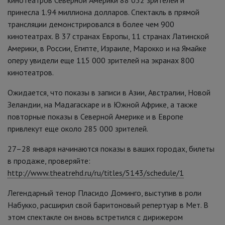
кинотеатров Северной Америки 88 032 зрителей и
принесла 1.94 миллиона долларов. Спектакль в прямой
трансляции демонстрировался в более чем 900
кинотеатрах. В 37 странах Европы, 11 странах Латинской
Америки, в России, Египте, Израиле, Марокко и на Ямайке
оперу увидели еще 115 000 зрителей на экранах 800
кинотеатров.
Ожидается, что показы в записи в Азии, Австралии, Новой
Зеландии, на Мадагаскаре и в Южной Африке, а также
повторные показы в Северной Америке и в Европе
привлекут еще около 285 000 зрителей.
27–28 января начинаются показы в ваших городах, билеты
в продаже, проверяйте:
http://www.theatrehd.ru/ru/titles/5143/schedule/1
Легендарный тенор Пласидо Доминго, выступив в роли
Набукко, расширил свой баритоновый репертуар в Мет. В
этом спектакле он вновь встретился с дирижером