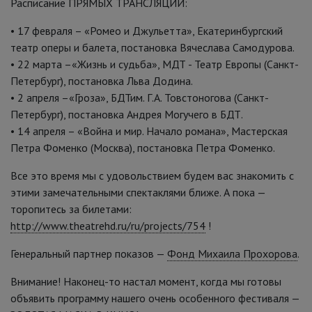
Расписание ПРЯМЫХ ТРАНСЛЯЦИЙ:
• 17 февраля – «Ромео и Джульетта», Екатеринбургский
театр оперы и балета, постановка Вячеслава Самодурова.
• 22 марта –«Жизнь и судьба», МДТ - Театр Европы (Санкт-
Петербург), постановка Льва Додина.
• 2 апреля –«Гроза», БДТим. Г.А. Товстоногова (Санкт-
Петербург), постановка Андрея Могучего в БДТ.
• 14 апреля – «Война и мир. Начало романа», Мастерская
Петра Фоменко (Москва), постановка Петра Фоменко.
Все это время мы с удовольствием будем вас знакомить с
этими замечательными спектаклями ближе. А пока —
торопитесь за билетами:
http://www.theatrehd.ru/ru/projects/754
!
Генеральный партнер показов —
Фонд Михаила Прохорова
.
Внимание! Наконец-то настал момент, когда мы готовы
объявить программу нашего очень особенного фестиваля —