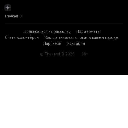
TheatreHD
Подписаться на рассылку
Поддержать
Стать волонтёром
Как организовать показ в вашем городе
Партнёры
Контакты
© TheatreHD 2026
18+