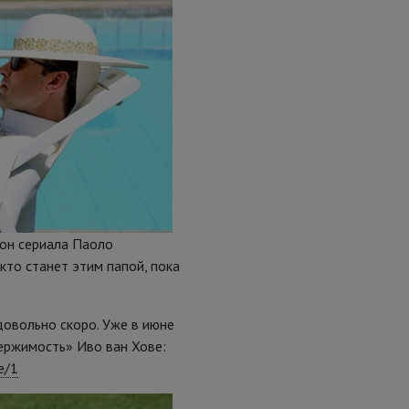
зон сериала Паоло
кто станет этим папой, пока
довольно скоро. Уже в июне
ержимость» Иво ван Хове:
e/1