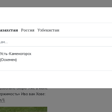
нал
Репертуар
Спецпроекты
Онлайн
азахстан
Россия
Узбекистан
тся в проект
Усть-Каменогорск
(Оскемен)
зон сериала Паоло
кто станет этим папой, пока
довольно скоро. Уже в июне
ержимость» Иво ван Хове:
e/1