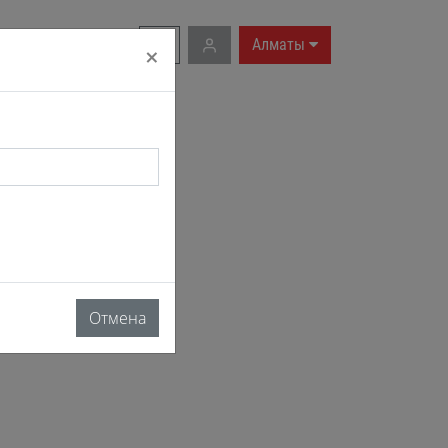
RU
|
EN
Алматы
×
Отмена