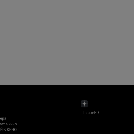
TheatreHD
пера
лет в кино
Й В КИНО