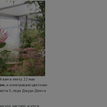
вам в ленту. 22 мая
how
, и осматривали цветочки
вета II, леди Джуди Денч и
а что, настало, и что в