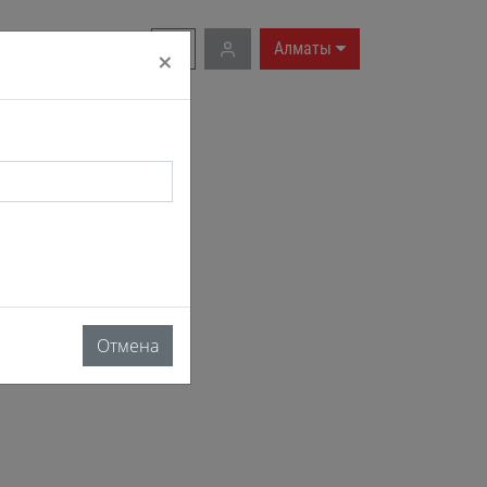
RU
|
EN
Алматы
×
Отмена