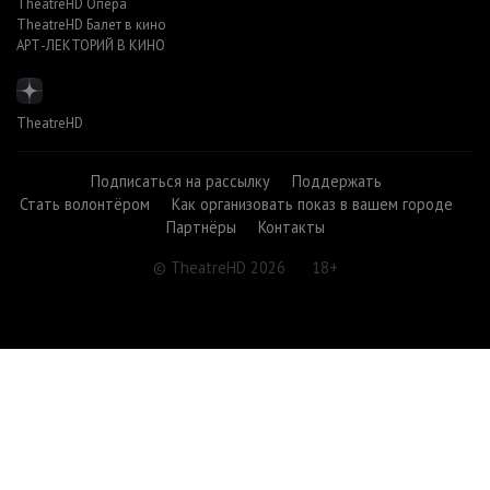
TheatreHD Опера
TheatreHD Балет в кино
АРТ-ЛЕКТОРИЙ В КИНО
TheatreHD
Подписаться на рассылку
Поддержать
Стать волонтёром
Как организовать показ в вашем городе
Партнёры
Контакты
© TheatreHD 2026
18+