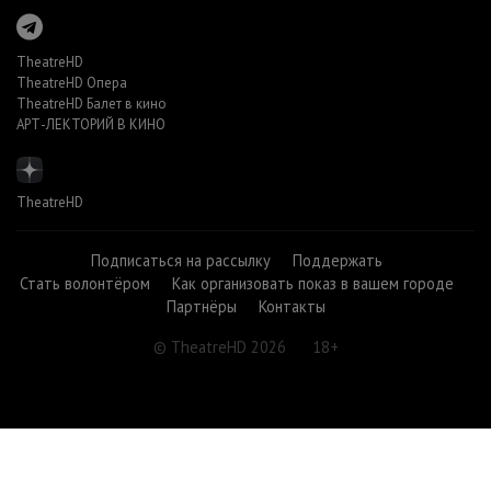
TheatreHD
TheatreHD Опера
TheatreHD Балет в кино
АРТ-ЛЕКТОРИЙ В КИНО
TheatreHD
Подписаться на рассылку
Поддержать
Стать волонтёром
Как организовать показ в вашем городе
Партнёры
Контакты
© TheatreHD 2026
18+